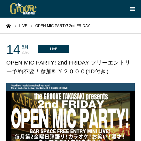
ーム
LIVE
OPEN MIC PARTY! 2nd FRIDAY …
HOME
LIVE
14
8月
LIVE
2026
OPEN MIC PARTY! 2nd FRIDAY フリーエントリ
EQUIPMENT
ー予約不要！参加料￥２０００(1D付き）
BOOKING
ABOUT
CONTACT