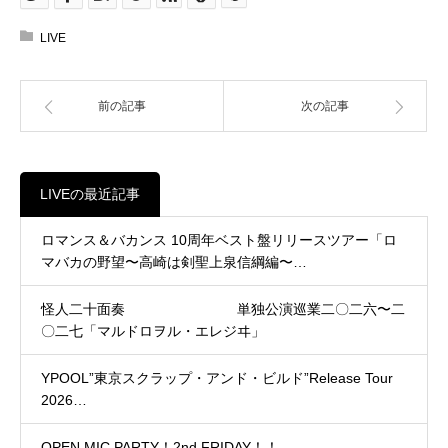
LIVE
前の記事
次の記事
LIVEの最近記事
ロマンス＆バカンス 10周年ベスト盤リリースツアー「ロ
マバカの野望〜高崎は剣聖上泉信綱編〜…
怪人二十面奏 単独公演巡業二〇二六〜二
〇二七「マルドロヲル・エレジヰ」
YPOOL”東京スクラップ・アンド・ビルド”Release Tour
2026…
OPEN MIC PARTY！2nd FRIDAY！！