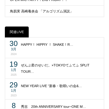
鳥肌実 高崎毒炎会 「アルゴリズム演説」
関連LIVE
30
HAPPY！ HIPPIY ！ SHAKE！R…
3月
2024
19
ぜんぶ君のせいだ。×TOKYOてふてふ SPLIT
1月
TOUR…
2025
29
NEW YEAR LIVE “新春・歌唄いの会&…
1月
2023
8
秀吉 20th ANNIVERSARY tour~ONE M…