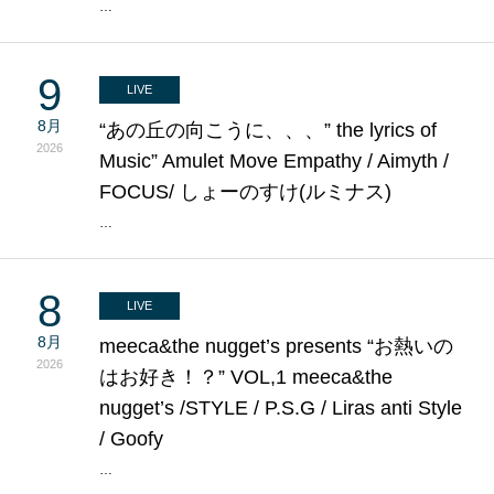
…
9
LIVE
8月
“あの丘の向こうに、、、” the lyrics of
2026
Music” Amulet Move Empathy / Aimyth /
FOCUS/ しょーのすけ(ルミナス)
…
8
LIVE
8月
meeca&the nugget’s presents “お熱いの
2026
はお好き！？” VOL,1 meeca&the
nugget’s /STYLE / P.S.G / Liras anti Style
/ Goofy
…