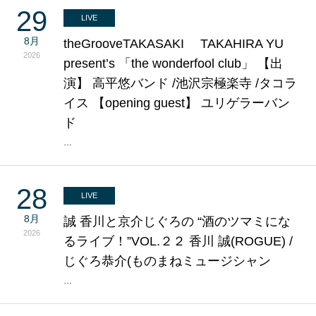
29
LIVE
8月
theGrooveTAKASAKI TAKAHIRA YU
2026
present’s 「the wonderfool club」 【出
演】 高平悠バンド /池沢宗極楽寺 /タコラ
イス 【opening guest】 ユリゲラーバン
ド
…
28
LIVE
8月
誠 香川と京介じぐろの “酒のツマミにな
2026
るライブ！”VOL.２２ 香川 誠(ROGUE) /
じぐろ恭介(ものまねミュージシャン
…