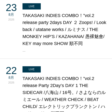
23
LIVE
8月
TAKASAKI INDIES COMBO！”vol.2
2026
release party 2days DAY ２ Zoops! / Look
back / utatane works / ルミナス / THE
MONKEY HIP’S / KAZAHANA/ 愚裸魅會/
KEY may more SHOW 順不同
…
22
LIVE
8月
TAKASAKI INDIES COMBO！”vol.2
2026
release Party 2Day’s DAY 1 THE
SIDECAR /八海山 / 16号。/ さよならのル
ミエール / WEATHER CHECK / BEAT
CHILD/ エレクトリックプランクトン / ハ