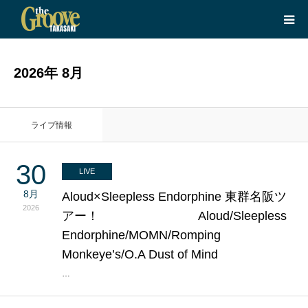
HOME
2026年 8月
LIVE
ライブ情報
EQUIPMENT
30
LIVE
BOOKING
8月
Aloud×Sleepless Endorphine 東群名阪ツ
2026
アー！ Aloud/Sleepless
ABOUT
Endorphine/MOMN/Romping
Monkeye’s/O.A Dust of Mind
CONTACT
…