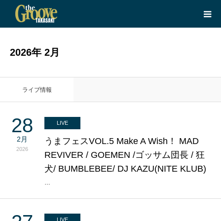
HOME
2026年 2月
LIVE
ライブ情報
EQUIPMENT
28
LIVE
BOOKING
2月
うまフェスVOL.5 Make A Wish！ MAD
2026
REVIVER / GOEMEN /ゴッサム団長 / 狂
ABOUT
犬/ BUMBLEBEE/ DJ KAZU(NITE KLUB)
CONTACT
…
LIVE