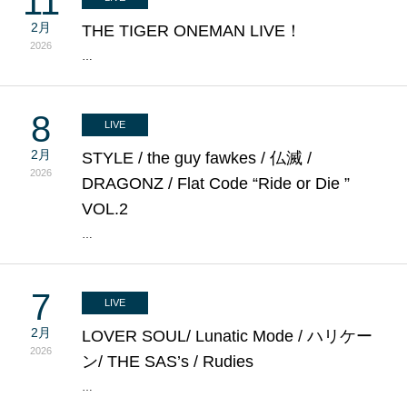
11
2月
THE TIGER ONEMAN LIVE！
2026
…
8
LIVE
2月
STYLE / the guy fawkes / 仏滅 /
2026
DRAGONZ / Flat Code “Ride or Die ”
VOL.2
…
7
LIVE
2月
LOVER SOUL/ Lunatic Mode / ハリケー
2026
ン/ THE SAS’s / Rudies
…