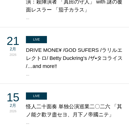
演：殺陣演者 「真田の守人」 with 謎の覆
面レスラー 「茄子カラス」
…
21
LIVE
2月
DRIVE MONE¥ /GOD SUFERS /ラリルエ
2026
レクトロ/ Betty Duckring’s /ザ•タコライス
/…and more‼
…
15
LIVE
2月
怪人二十面奏 単独公演巡業二〇二六 「其
2026
ノ能ク歡ヲ盡セヨ、月下ノ帝國ニテ」
…