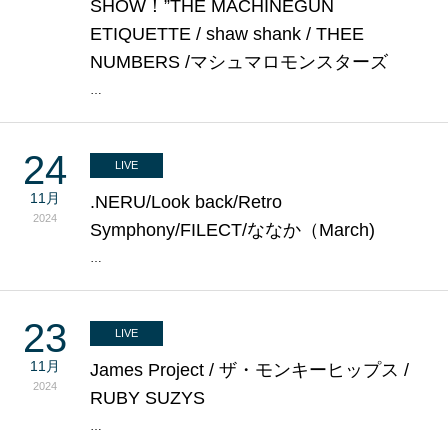
SHOW！”THE MACHINEGUN
ETIQUETTE / shaw shank / THEE
NUMBERS /マシュマロモンスターズ
…
24
LIVE
11月
.NERU/Look back/Retro
2024
Symphony/FILECT/ななか（March)
…
23
LIVE
11月
James Project / ザ・モンキーヒップス /
2024
RUBY SUZYS
…