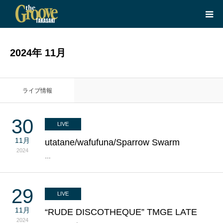
HOME
2024年 11月
LIVE
ライブ情報
EQUIPMENT
30
LIVE
BOOKING
11月
utatane/wafufuna/Sparrow Swarm
2024
ABOUT
…
CONTACT
29
LIVE
11月
“RUDE DISCOTHEQUE” TMGE LATE
2024