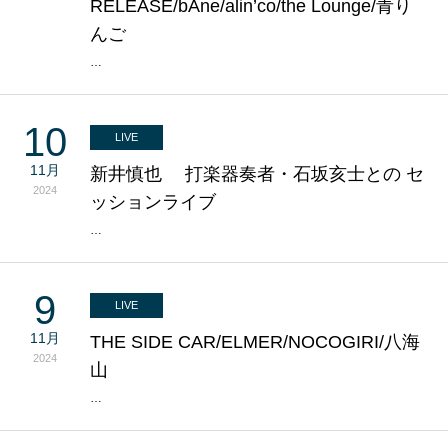
RELEASE/bAne/alin’co/the Lounge/青り
んご
…
10
LIVE
11月
新井慎也 打楽器奏者・石坂亥士との セ
2024
ッションライブ
…
9
LIVE
11月
THE SIDE CAR/ELMER/NOCOGIRI/八海
2024
山
…