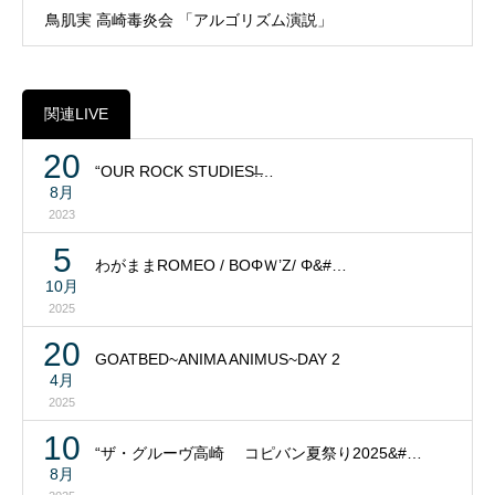
鳥肌実 高崎毒炎会 「アルゴリズム演説」
関連LIVE
20
“OUR ROCK STUDIES!̶…
8月
2023
5
わがままROMEO / BOΦＷ’Z/ Φ&#…
10月
2025
20
GOATBED~ANIMA ANIMUS~DAY 2
4月
2025
10
“ザ・グルーヴ高崎 コピバン夏祭り2025&#…
8月