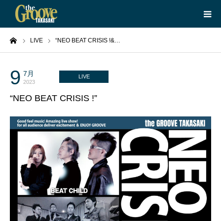
ーム
LIVE
“NEO BEAT CRISIS !&…
HOME
LIVE
9
7月
LIVE
2023
“NEO BEAT CRISIS !”
EQUIPMENT
BOOKING
ABOUT
CONTACT