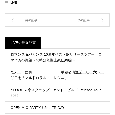
LIVE
前の記事
次の記事
LIVEの最近記事
ロマンス＆バカンス 10周年ベスト盤リリースツアー「ロ
マバカの野望〜高崎は剣聖上泉信綱編〜…
怪人二十面奏 単独公演巡業二〇二六〜二
〇二七「マルドロヲル・エレジヰ」
YPOOL”東京スクラップ・アンド・ビルド”Release Tour
2026…
OPEN MIC PARTY！2nd FRIDAY！！