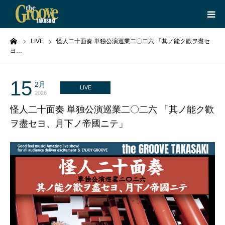
ーム
LIVE
怪人二十面奏 単独公演巡業二〇二六 「其ノ能ク歡ヲ盡セ
HOME
ヨ…
LIVE
15
2月
LIVE
2026
EQUIPMENT
怪人二十面奏 単独公演巡業二〇二六 「其ノ能ク歡
ヲ盡セヨ、月下ノ帝國ニテ」
BOOKING
ABOUT
CONTACT