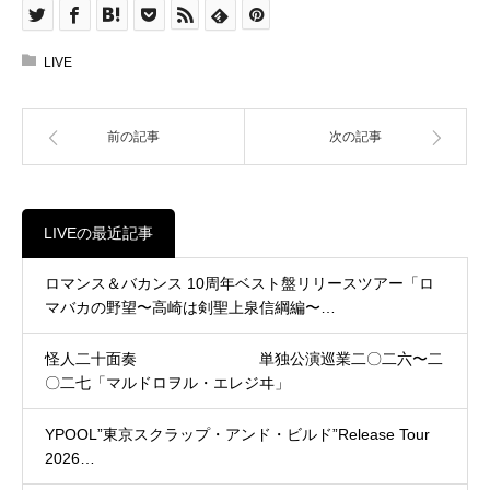
LIVE
前の記事
次の記事
LIVEの最近記事
ロマンス＆バカンス 10周年ベスト盤リリースツアー「ロ
マバカの野望〜高崎は剣聖上泉信綱編〜…
怪人二十面奏 単独公演巡業二〇二六〜二
〇二七「マルドロヲル・エレジヰ」
YPOOL”東京スクラップ・アンド・ビルド”Release Tour
2026…