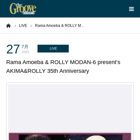
ーム
LIVE
Rama Amoeba & ROLLY M…
HOME
LIVE
27
7月
LIVE
2025
Rama Amoeba & ROLLY MODAN-6 present’s
EQUIPMENT
AKIMA&ROLLY 35th Anniversary
BOOKING
ABOUT
CONTACT