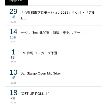
29
「心響都市プロモーション2023」タケオ・リアル
3月
&…
2023
14
ナベジ “秋の北関東・新潟・東北 ツアー！…
10月
2023
1
FM 群馬 ロッカーズ予選
8月
2026
10
Bar Starge Open Mic 3day’…
9月
2023
18
“GET UP ROLL ！”
2月
2024