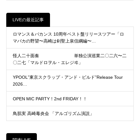
LIVEの最近記事
ロマンス＆バカンス 10周年ベスト盤リリースツアー「ロ
マバカの野望〜高崎は剣聖上泉信綱編〜…
怪人二十面奏 単独公演巡業二〇二六〜二
〇二七「マルドロヲル・エレジヰ」
YPOOL”東京スクラップ・アンド・ビルド”Release Tour
2026…
OPEN MIC PARTY！2nd FRIDAY！！
鳥肌実 高崎毒炎会 「アルゴリズム演説」
関連LIVE