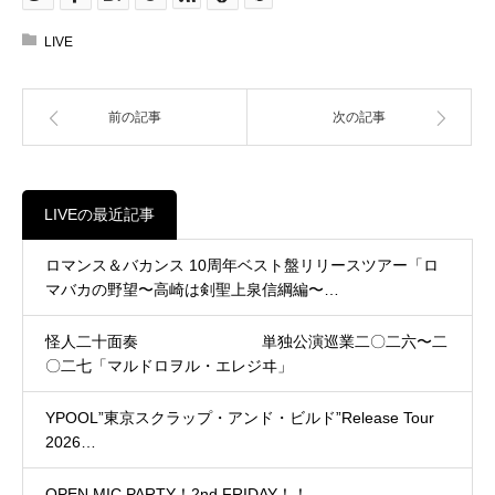
LIVE
前の記事
次の記事
LIVEの最近記事
ロマンス＆バカンス 10周年ベスト盤リリースツアー「ロ
マバカの野望〜高崎は剣聖上泉信綱編〜…
怪人二十面奏 単独公演巡業二〇二六〜二
〇二七「マルドロヲル・エレジヰ」
YPOOL”東京スクラップ・アンド・ビルド”Release Tour
2026…
OPEN MIC PARTY！2nd FRIDAY！！