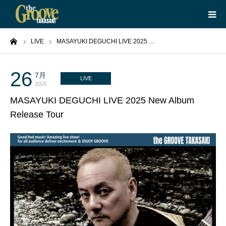
ーム
LIVE
MASAYUKI DEGUCHI LIVE 2025 …
HOME
LIVE
26
7月
LIVE
2025
MASAYUKI DEGUCHI LIVE 2025 New Album
EQUIPMENT
Release Tour
BOOKING
ABOUT
CONTACT