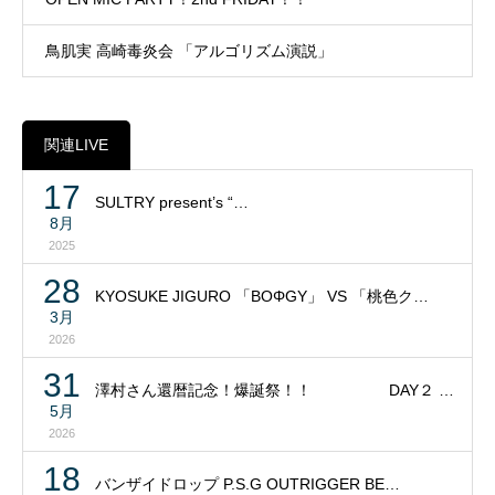
鳥肌実 高崎毒炎会 「アルゴリズム演説」
関連LIVE
17
SULTRY present’s “…
8月
2025
28
KYOSUKE JIGURO 「BOΦGY」 VS 「桃色ク…
3月
2026
31
澤村さん還暦記念！爆誕祭！！ DAY２ …
5月
2026
18
バンザイドロップ P.S.G OUTRIGGER BE…