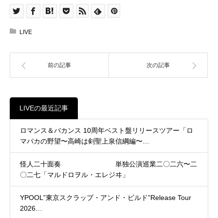
LIVE
前の記事
次の記事
LIVEの最近記事
ロマンス＆バカンス 10周年ベスト盤リリースツアー「ロ
マバカの野望〜高崎は剣聖上泉信綱編〜…
怪人二十面奏 単独公演巡業二〇二六〜二
〇二七「マルドロヲル・エレジヰ」
YPOOL”東京スクラップ・アンド・ビルド”Release Tour
2026…