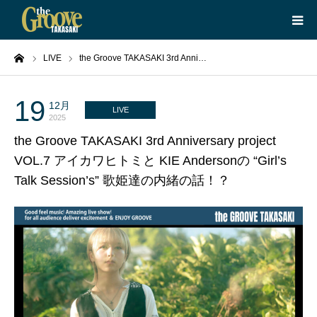
ーム
LIVE
the Groove TAKASAKI 3rd Anni…
HOME
LIVE
19
12月
LIVE
2025
the Groove TAKASAKI 3rd Anniversary project
EQUIPMENT
VOL.7 アイカワヒトミと KIE Andersonの “Girl’s
Talk Session’s” 歌姫達の内緒の話！？
BOOKING
ABOUT
CONTACT