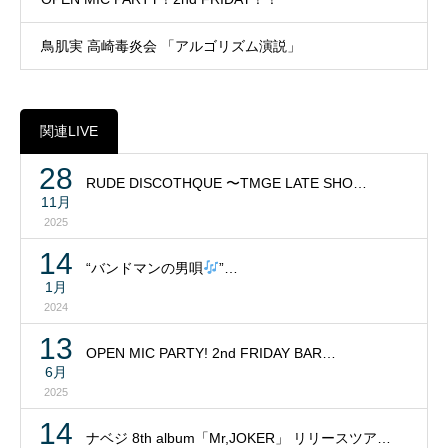
鳥肌実 高崎毒炎会 「アルゴリズム演説」
関連LIVE
28
RUDE DISCOTHQUE 〜TMGE LATE SHO…
11月
2025
14
“バンドマンの男唄
”…
1月
2024
13
OPEN MIC PARTY! 2nd FRIDAY BAR…
6月
2025
14
ナベジ 8th album「Mr,JOKER」 リリースツア…