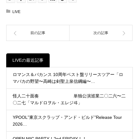
LIVE
前の記事
次の記事
LIVEの最近記事
ロマンス＆バカンス 10周年ベスト盤リリースツアー「ロ
マバカの野望〜高崎は剣聖上泉信綱編〜…
怪人二十面奏 単独公演巡業二〇二六〜二
〇二七「マルドロヲル・エレジヰ」
YPOOL”東京スクラップ・アンド・ビルド”Release Tour
2026…
OPEN MIC PARTY！2nd FRIDAY！！