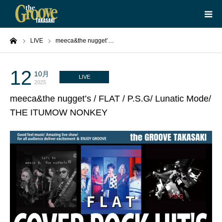
ーム
LIVE
meeca&the nugget’…
HOME
LIVE
12
10月
LIVE
2025
meeca&the nugget’s / FLAT / P.S.G/ Lunatic Mode/
EQUIPMENT
THE ITUMOW NONKEY
BOOKING
ABOUT
CONTACT