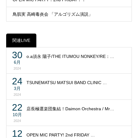
鳥肌実 高崎毒炎会 「アルゴリズム演説」
関連LIVE
30
o.a須永 陽子/THE ITUMOU NONKEY/RE：…
6月
2024
24
TSUNEMATSU MATSUI BAND CLINIC …
3月
2024
22
店長極選楽団集結！Daimon Orchestra / Mr…
10月
2024
12
OPEN MIC PARTY! 2nd FRIDAY …