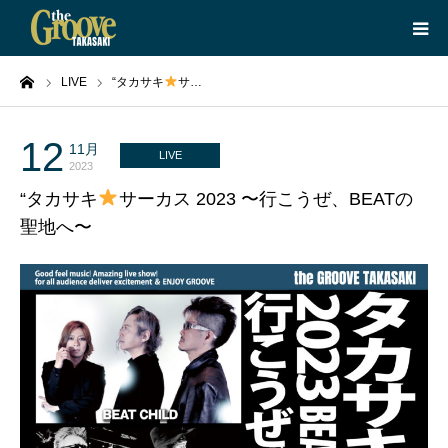
ーム
LIVE
“タカサキ
サ…
HOME
LIVE
12
11月
LIVE
2023
“タカサキ
サーカス 2023 〜行こうぜ、BEATの
EQUIPMENT
聖地へ〜
BOOKING
ABOUT
CONTACT