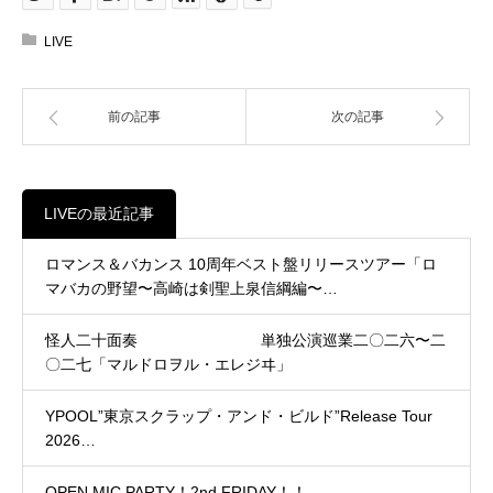
LIVE
前の記事
次の記事
LIVEの最近記事
ロマンス＆バカンス 10周年ベスト盤リリースツアー「ロ
マバカの野望〜高崎は剣聖上泉信綱編〜…
怪人二十面奏 単独公演巡業二〇二六〜二
〇二七「マルドロヲル・エレジヰ」
YPOOL”東京スクラップ・アンド・ビルド”Release Tour
2026…
OPEN MIC PARTY！2nd FRIDAY！！