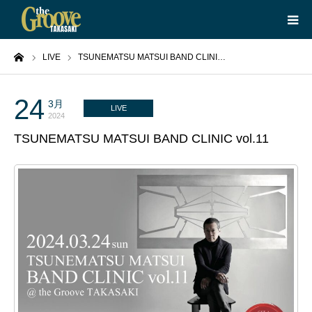
ーム
LIVE
TSUNEMATSU MATSUI BAND CLINI…
HOME
LIVE
24
3月
LIVE
2024
TSUNEMATSU MATSUI BAND CLINIC vol.11
EQUIPMENT
BOOKING
ABOUT
CONTACT