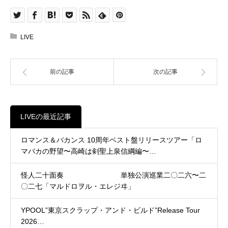
LIVE
前の記事
次の記事
LIVEの最近記事
ロマンス＆バカンス 10周年ベスト盤リリースツアー「ロ
マバカの野望〜高崎は剣聖上泉信綱編〜…
怪人二十面奏 単独公演巡業二〇二六〜二
〇二七「マルドロヲル・エレジヰ」
YPOOL”東京スクラップ・アンド・ビルド”Release Tour
2026…