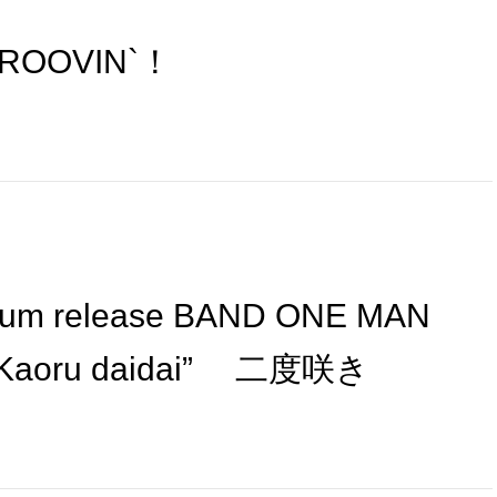
GROOVIN`！
album release BAND ONE MAN
i Kaoru daidai” 二度咲き