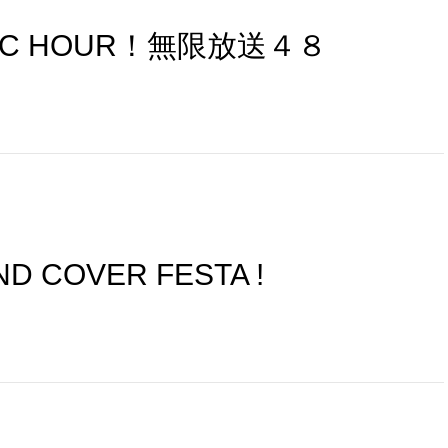
SIC HOUR！無限放送４８
D COVER FESTA !