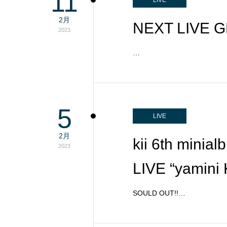
11
LIVE
2月
NEXT LIVE 
2023
…
5
LIVE
2月
kii 6th mini
2023
LIVE “yamin
SOULD OUT!!…