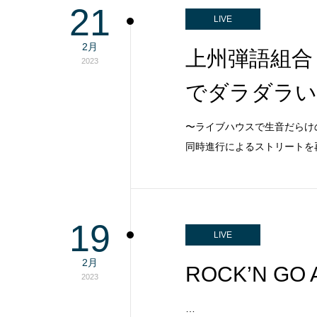
21
LIVE
2月
上州弾語組合 PR
2023
でダラダラい
〜ライブハウスで生音だらけの
同時進行によるストリートを
19
LIVE
2月
ROCK’N GO
2023
…