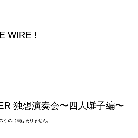
E WIRE !
OWER 独想演奏会〜四人囃子編〜
川ケイスケの出演はありません。…