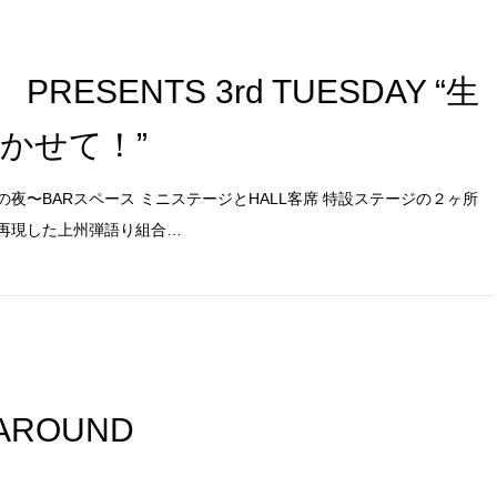
ESENTS 3rd TUESDAY “生
かせて！”
夜〜BARスペース ミニステージとHALL客席 特設ステージの２ヶ所
再現した上州弾語り組合…
 AROUND