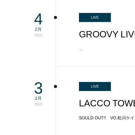
4
LIVE
2月
GROOVY LIV
2023
…
3
LIVE
2月
LACCO T
2023
SOULD OUT!! VO,松