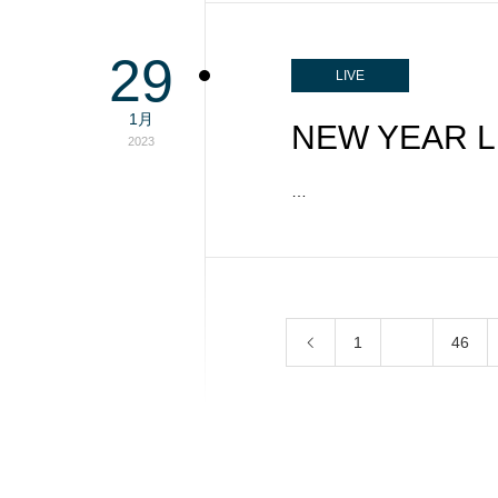
29
LIVE
1月
NEW YEAR
2023
…
1
…
46