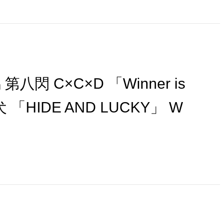
八閃 C×C×D 「Winner is
 「HIDE AND LUCKY」 W