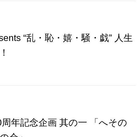
esents “乱・恥・嬉・騒・戯” 人生
！
0周年記念企画 其の一 「へその