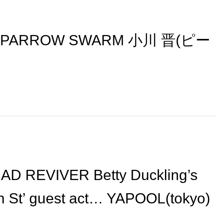
ps SPARROW SWARM 小川 晋(ピー
REVIVER Betty Duckling’s
n St’ guest act… YAPOOL(tokyo)