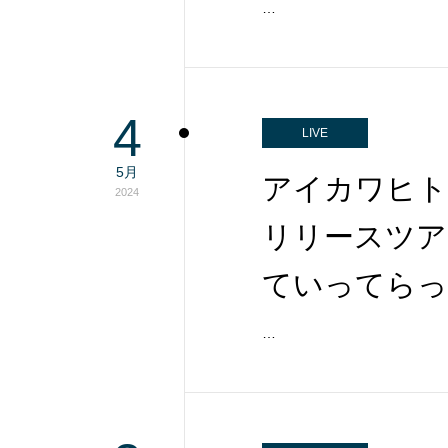
…
4
LIVE
5月
アイカワヒトミ
2024
リリースツア
ていってらっ
…