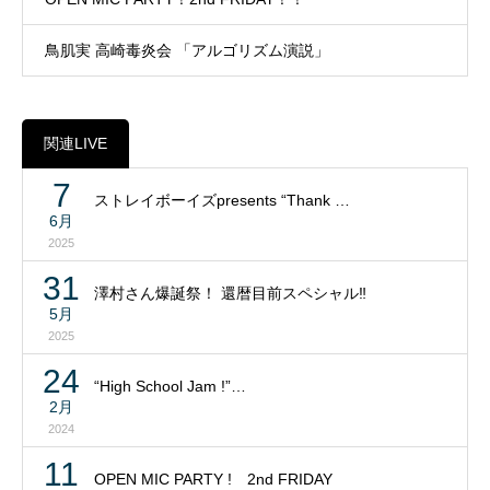
鳥肌実 高崎毒炎会 「アルゴリズム演説」
関連LIVE
7
ストレイボーイズpresents “Thank …
6月
2025
31
澤村さん爆誕祭！ 還暦目前スペシャル‼
5月
2025
24
“High School Jam !”…
2月
2024
11
OPEN MIC PARTY ! 2nd FRIDAY