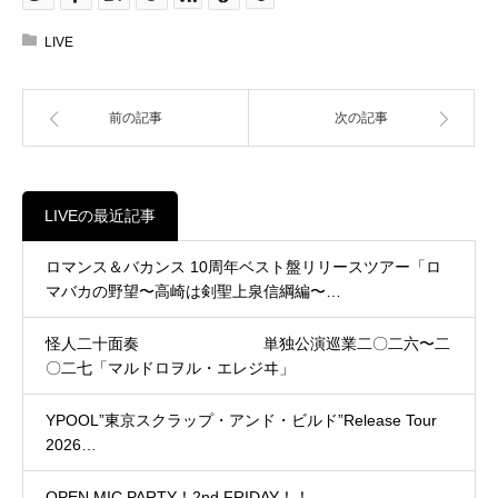
LIVE
前の記事
次の記事
LIVEの最近記事
ロマンス＆バカンス 10周年ベスト盤リリースツアー「ロ
マバカの野望〜高崎は剣聖上泉信綱編〜…
怪人二十面奏 単独公演巡業二〇二六〜二
〇二七「マルドロヲル・エレジヰ」
YPOOL”東京スクラップ・アンド・ビルド”Release Tour
2026…
OPEN MIC PARTY！2nd FRIDAY！！