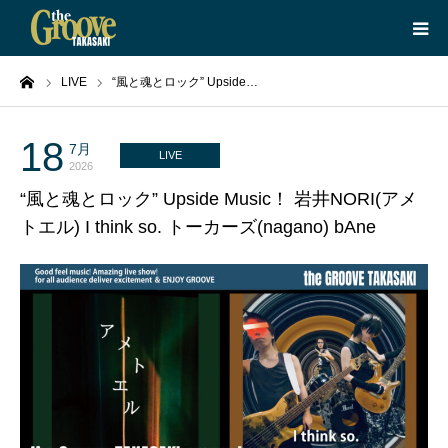
ーム
LIVE
“風と魂とロック” Upside…
HOME
LIVE
18
7月
LIVE
2026
“風と魂とロック” Upside Music！ 岩井NORI(アメ
EQUIPMENT
トエル) I think so. トーカーズ(nagano) bAne
BOOKING
ABOUT
CONTACT