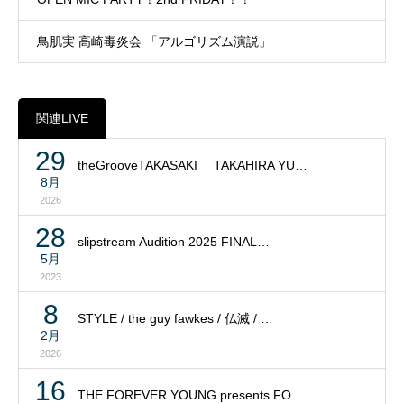
鳥肌実 高崎毒炎会 「アルゴリズム演説」
関連LIVE
29
theGrooveTAKASAKI TAKAHIRA YU…
8月
2026
28
slipstream Audition 2025 FINAL…
5月
2023
8
STYLE / the guy fawkes / 仏滅 / …
2月
2026
16
THE FOREVER YOUNG presents FO…