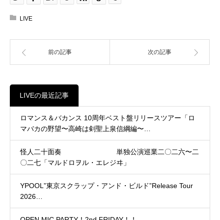
LIVE
前の記事
次の記事
LIVEの最近記事
ロマンス＆バカンス 10周年ベスト盤リリースツアー「ロ
マバカの野望〜高崎は剣聖上泉信綱編〜…
怪人二十面奏 単独公演巡業二〇二六〜二
〇二七「マルドロヲル・エレジヰ」
YPOOL”東京スクラップ・アンド・ビルド”Release Tour
2026…
OPEN MIC PARTY！2nd FRIDAY！！