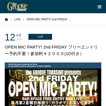
ーム
LIVE
OPEN MIC PARTY! 2nd FRIDAY …
HOME
LIVE
12
6月
LIVE
2026
OPEN MIC PARTY! 2nd FRIDAY フリーエントリ
EQUIPMENT
ー予約不要！参加料￥２０００(1D付き）
BOOKING
ABOUT
CONTACT