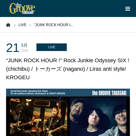
ーム
LIVE
“JUNK ROCK HOUR !̶…
HOME
LIVE
21
3月
LIVE
2026
“JUNK ROCK HOUR !” Rock Junkie Odyssey SIX !
EQUIPMENT
(chichibu) / トーカーズ (nagano) / Liras anti style/
KROGEU
BOOKING
ABOUT
CONTACT