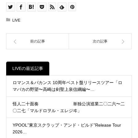
LIVE
前の記事
次の記事
LIVEの最近記事
ロマンス＆バカンス 10周年ベスト盤リリースツアー「ロ
マバカの野望〜高崎は剣聖上泉信綱編〜…
怪人二十面奏 単独公演巡業二〇二六〜二
〇二七「マルドロヲル・エレジヰ」
YPOOL”東京スクラップ・アンド・ビルド”Release Tour
2026…