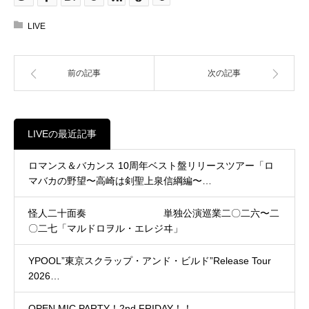
LIVE
前の記事
次の記事
LIVEの最近記事
ロマンス＆バカンス 10周年ベスト盤リリースツアー「ロ
マバカの野望〜高崎は剣聖上泉信綱編〜…
怪人二十面奏 単独公演巡業二〇二六〜二
〇二七「マルドロヲル・エレジヰ」
YPOOL”東京スクラップ・アンド・ビルド”Release Tour
2026…
OPEN MIC PARTY！2nd FRIDAY！！