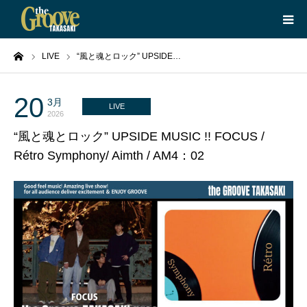
ーム
LIVE
“風と魂とロック” UPSIDE…
HOME
LIVE
20
3月
LIVE
2026
“風と魂とロック” UPSIDE MUSIC !! FOCUS /
EQUIPMENT
Rétro Symphony/ Aimth / AM4：02
BOOKING
ABOUT
CONTACT