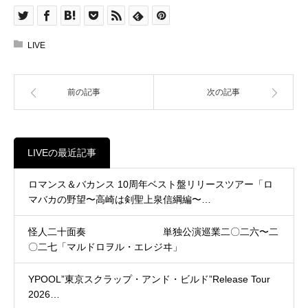
LIVE
前の記事
次の記事
LIVEの最近記事
ロマンス＆バカンス 10周年ベスト盤リリースツアー「ロ
マバカの野望〜高崎は剣聖上泉信綱編〜…
怪人二十面奏 単独公演巡業二〇二六〜二
〇二七「マルドロヲル・エレジヰ」
YPOOL”東京スクラップ・アンド・ビルド”Release Tour
2026…