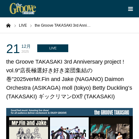
ーム
LIVE
the Groove TAKASAKI 3rd Anni…
HOME
LIVE
21
12月
LIVE
2025
the Groove TAKASAKI 3rd Anniversary project !
EQUIPMENT
vol.9″店長極選好き好き楽団集結の
巻”2025verMr.Fin and Jake (NAGANO) Daimon
BOOKING
Orchestra (ASIKAGA) moll (tokyo) Betty Duckling’s
(TAKASAKI) ギックリマンDX⁉ (TAKASAKI)
ABOUT
CONTACT