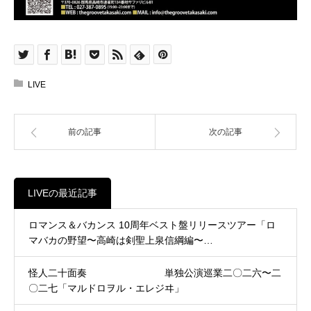
LIVE
前の記事
次の記事
LIVEの最近記事
ロマンス＆バカンス 10周年ベスト盤リリースツアー「ロ
マバカの野望〜高崎は剣聖上泉信綱編〜…
怪人二十面奏 単独公演巡業二〇二六〜二
〇二七「マルドロヲル・エレジヰ」