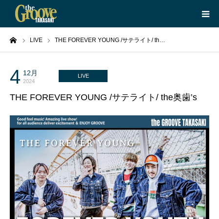
ーム
LIVE
THE FOREVER YOUNG /サテライト/ th…
HOME
LIVE
4
12月
LIVE
2024
THE FOREVER YOUNG /サテライト/ the奥歯’s
EQUIPMENT
BOOKING
ABOUT
CONTACT