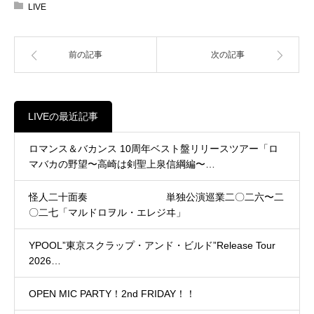
LIVE
前の記事
次の記事
LIVEの最近記事
ロマンス＆バカンス 10周年ベスト盤リリースツアー「ロ
マバカの野望〜高崎は剣聖上泉信綱編〜…
怪人二十面奏 単独公演巡業二〇二六〜二
〇二七「マルドロヲル・エレジヰ」
YPOOL”東京スクラップ・アンド・ビルド”Release Tour
2026…
OPEN MIC PARTY！2nd FRIDAY！！