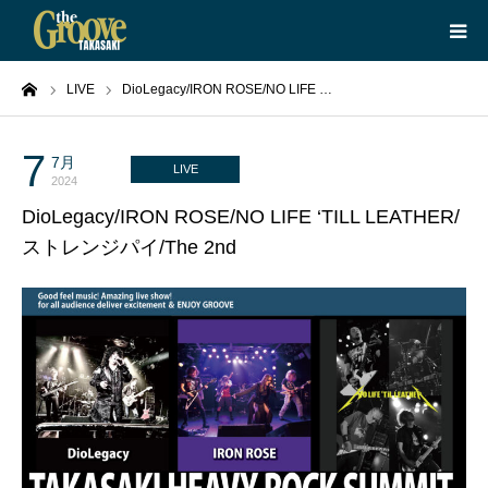
ーム
LIVE
DioLegacy/IRON ROSE/NO LIFE …
HOME
LIVE
7
7月
LIVE
2024
DioLegacy/IRON ROSE/NO LIFE ‘TILL LEATHER/
EQUIPMENT
ストレンジパイ/The 2nd
BOOKING
ABOUT
CONTACT