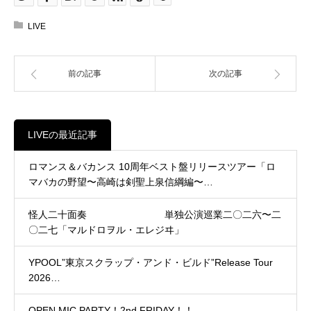
LIVE
前の記事
次の記事
LIVEの最近記事
ロマンス＆バカンス 10周年ベスト盤リリースツアー「ロ
マバカの野望〜高崎は剣聖上泉信綱編〜…
怪人二十面奏 単独公演巡業二〇二六〜二
〇二七「マルドロヲル・エレジヰ」
YPOOL”東京スクラップ・アンド・ビルド”Release Tour
2026…
OPEN MIC PARTY！2nd FRIDAY！！