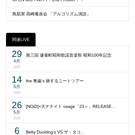
鳥肌実 高崎毒炎会 「アルゴリズム演説」
関連LIVE
29
第三回 連雀町昭和歌謡音楽祭 昭和100年記念
4月
2025
14
the 奥歯’s 旅するニートツアー
6月
2025
26
[NOiD]×大ナナイト osage「23＋」RELEASE…
5月
2023
6
Betty Duckling’s VS ザ・タコ…