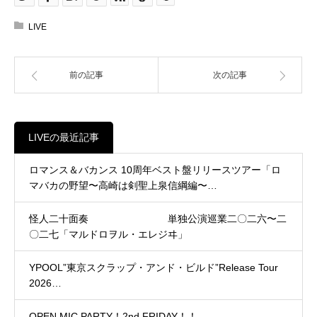
LIVE
前の記事
次の記事
LIVEの最近記事
ロマンス＆バカンス 10周年ベスト盤リリースツアー「ロ
マバカの野望〜高崎は剣聖上泉信綱編〜…
怪人二十面奏 単独公演巡業二〇二六〜二
〇二七「マルドロヲル・エレジヰ」
YPOOL”東京スクラップ・アンド・ビルド”Release Tour
2026…
OPEN MIC PARTY！2nd FRIDAY！！