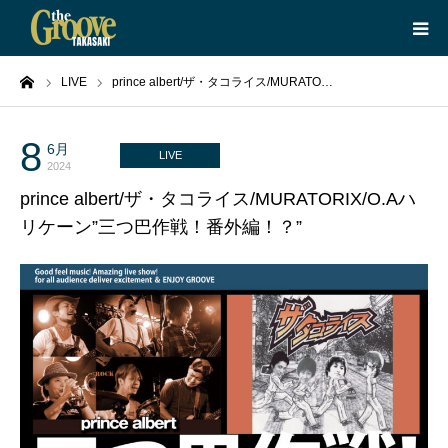
ーム
LIVE
prince albert/ザ・タコライス/MURATO…
HOME
LIVE
8
6月
LIVE
2024
prince albert/ザ・タコライス/MURATORIX/O.Aハ
EQUIPMENT
リケーン”三つ巴作戦！番外編！？”
BOOKING
ABOUT
CONTACT