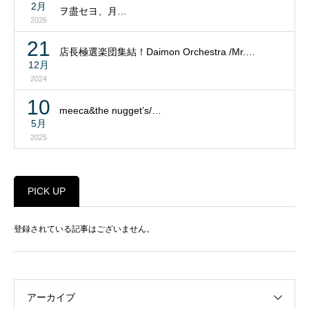
2月
ヲ盡セヨ、月…
2026
21
店長極選楽団集結！Daimon Orchestra /Mr.…
12月
2024
10
meeca&the nugget’s/…
5月
2025
PICK UP
登録されている記事はございません。
アーカイブ