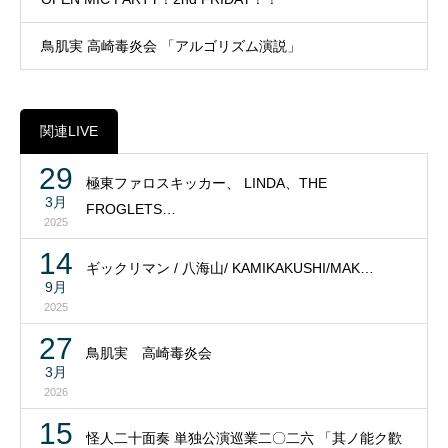
鳥肌実 高崎毒炎会 「アルゴリズム演説」
関連LIVE
29
極東ファロスキッカー、 LINDA、THE
3月
FROGLETS…
2025
14
ギックリマン / 八海山/ KAMIKAKUSHI/MAK…
9月
2025
27
鳥肌実 高崎毒炎会
3月
2026
15
怪人二十面奏 単独公演巡業二〇二六 「其ノ能ク歡