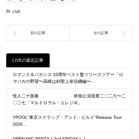
LIVE
前の記事
次の記事
LIVEの最近記事
ロマンス＆バカンス 10周年ベスト盤リリースツアー「ロ
マバカの野望〜高崎は剣聖上泉信綱編〜…
怪人二十面奏 単独公演巡業二〇二六〜二
〇二七「マルドロヲル・エレジヰ」
YPOOL”東京スクラップ・アンド・ビルド”Release Tour
2026…
OPEN MIC PARTY！2nd FRIDAY！！