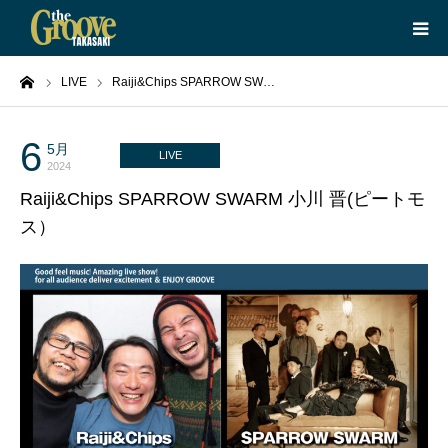
ーム
LIVE
Raiji&Chips SPARROW SW…
HOME
LIVE
6
5月
LIVE
2024
Raiji&Chips SPARROW SWARM 小川 晋(ピートモ
EQUIPMENT
ス）
BOOKING
ABOUT
CONTACT