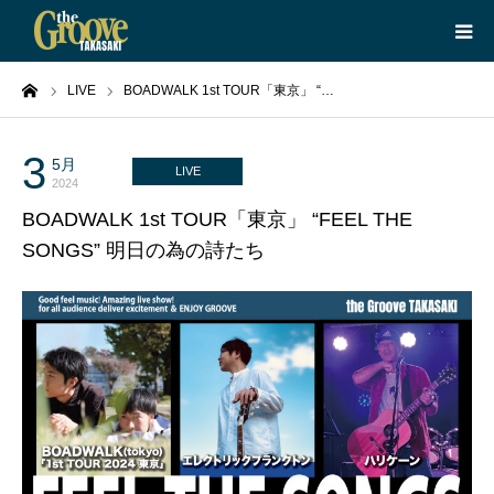
ーム
LIVE
BOADWALK 1st TOUR「東京」 “…
HOME
LIVE
3
5月
LIVE
2024
BOADWALK 1st TOUR「東京」 “FEEL THE
EQUIPMENT
SONGS” 明日の為の詩たち
BOOKING
ABOUT
CONTACT