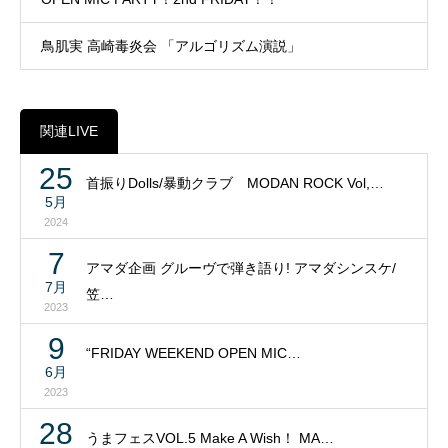
鳥肌実 高崎毒炎会 「アルゴリズム演説」
関連LIVE
25
首振りDolls/暴動クラブ MODAN ROCK Vol,…
5月
2024
7
アマダ企画 グルーヴで弾き語り! アマダシンスケ/
7月
笠…
2023
9
“FRIDAY WEEKEND OPEN MIC…
6月
2023
28
うまフェスVOL.5 Make A Wish！ MA…