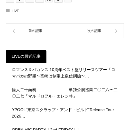
LIVE
前の記事
次の記事
LIVEの最近記事
ロマンス＆バカンス 10周年ベスト盤リリースツアー「ロ
マバカの野望〜高崎は剣聖上泉信綱編〜…
怪人二十面奏 単独公演巡業二〇二六〜二
〇二七「マルドロヲル・エレジヰ」
YPOOL”東京スクラップ・アンド・ビルド”Release Tour
2026…
OPEN MIC PARTY！2nd FRIDAY！！