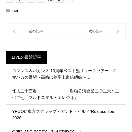
LIVE
前の記事
次の記事
LIVEの最近記事
ロマンス＆バカンス 10周年ベスト盤リリースツアー「ロ
マバカの野望〜高崎は剣聖上泉信綱編〜…
怪人二十面奏 単独公演巡業二〇二六〜二
〇二七「マルドロヲル・エレジヰ」
YPOOL”東京スクラップ・アンド・ビルド”Release Tour
2026…
OPEN MIC PARTY！2nd FRIDAY！！