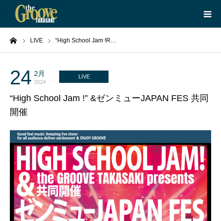
ーム
LIVE
“High School Jam !R…
HOME
LIVE
24
2月
LIVE
2024
“High School Jam !” &ゼンミューJAPAN FES 共同
EQUIPMENT
開催
BOOKING
ABOUT
CONTACT