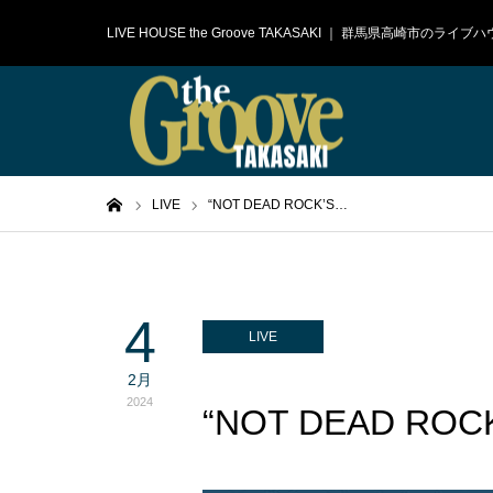
LIVE HOUSE the Groove TAKASAKI ｜ 群馬県高崎市のラ
ホーム
LIVE
“NOT DEAD ROCK’S…
4
LIVE
2月
2024
“NOT DEAD ROCK’