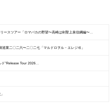
盤リリースツアー「ロマバカの野望〜高崎は剣聖上泉信綱編〜…
〇二六〜二〇二七「マルドロヲル・エレジヰ」
lease Tour 2026…
説」