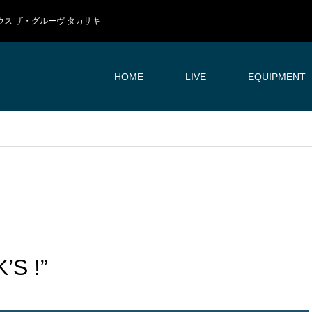
イブハウス ザ・グルーヴ タカサキ
HOME
LIVE
EQUIPMENT
S !”