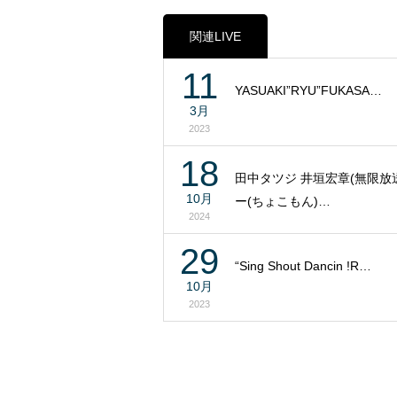
関連LIVE
11
YASUAKI”RYU”FUKASA…
3月
2023
18
田中タツジ 井垣宏章(無限放送
10月
ー(ちょこもん)…
2024
29
“Sing Shout Dancin !R…
10月
2023