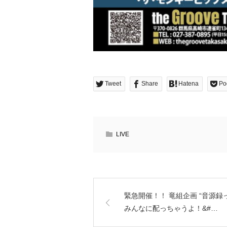
Tweet
Share
Hatena
Po
LIVE
緊急開催！！ 竜組企画 “音源録
みんなに配っちゃうよ！&#…