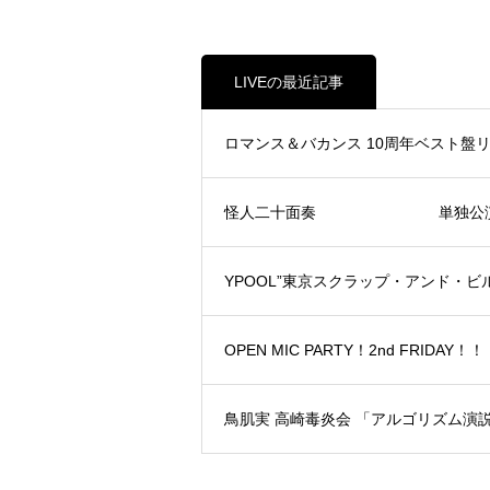
LIVEの最近記事
ロマンス＆バカンス 10周年ベスト
怪人二十面奏 単独公演巡業二
YPOOL”東京スクラップ・アンド・ビルド”Re
OPEN MIC PARTY！2nd FRIDAY！！
鳥肌実 高崎毒炎会 「アルゴリズム演