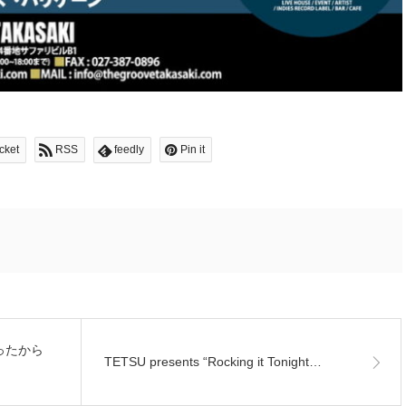
cket
RSS
feedly
Pin it
ったから
TETSU presents “Rocking it Tonight…