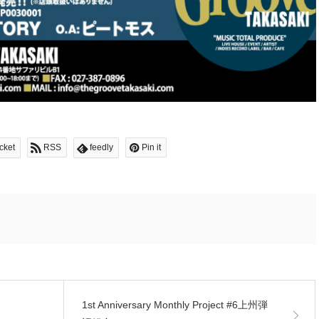
cket
RSS
feedly
Pin it
1st Anniversary Monthly Project #6上州弾