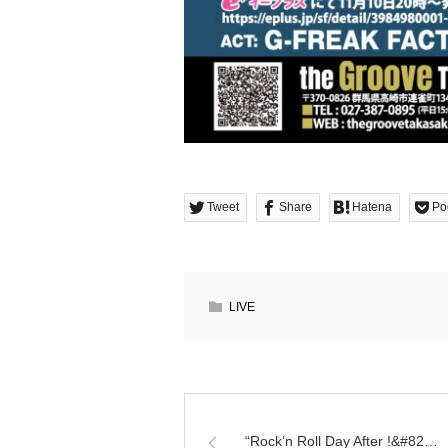
Tweet
Share
Hatena
Po
LIVE
“Rock’n Roll Day After !&#82…