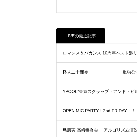
LIVEの最近記事
ロマンス＆バカンス 10周年ベスト
怪人二十面奏 単独公演巡業二
YPOOL”東京スクラップ・アンド・ビルド”Re
OPEN MIC PARTY！2nd FRIDAY！！
鳥肌実 高崎毒炎会 「アルゴリズム演