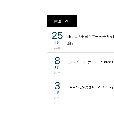
関連LIVE
25
chuLa「全国ツアー〜全力
3月
編」
2023
8
“ジャイアン ナイト” 〜80s!9
3月
2024
3
LA’sc/ わがままROMEO/ cli
5月
2025