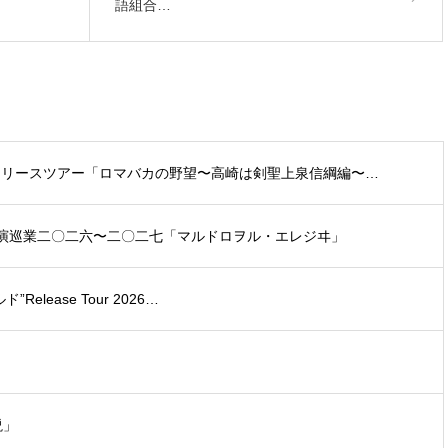
語組合…
盤リリースツアー「ロマバカの野望〜高崎は剣聖上泉信綱編〜…
〇二六〜二〇二七「マルドロヲル・エレジヰ」
lease Tour 2026…
説」