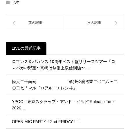
LIVE
前の記事
次の記事
LIVEの最近記事
ロマンス＆バカンス 10周年ベスト盤リリースツアー「ロ
マバカの野望〜高崎は剣聖上泉信綱編〜…
怪人二十面奏 単独公演巡業二〇二六〜二
〇二七「マルドロヲル・エレジヰ」
YPOOL”東京スクラップ・アンド・ビルド”Release Tour
2026…
OPEN MIC PARTY！2nd FRIDAY！！