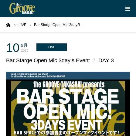
ーム
LIVE
Bar Starge Open Mic 3dayR…
HOME
LIVE
10
9月
LIVE
2023
Bar Starge Open Mic 3day’s Event ！ DAY 3
EQUIPMENT
BOOKING
ABOUT
CONTACT