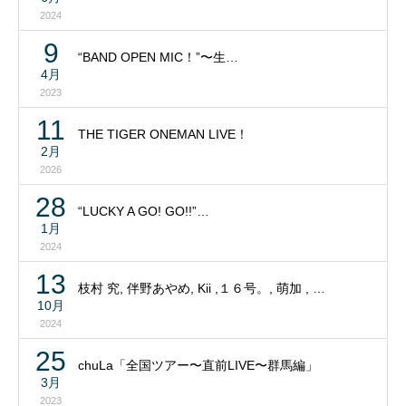
2024
9
“BAND OPEN MIC！”〜生…
4月
2023
11
THE TIGER ONEMAN LIVE！
2月
2026
28
“LUCKY A GO! GO!!”…
1月
2024
13
枝村 究, 伴野あやめ, Kii ,１６号。, 萌加 , …
10月
2024
25
chuLa「全国ツアー〜直前LIVE〜群馬編」
3月
2023