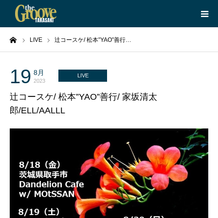
ーム
LIVE
辻コースケ/ 松本”YAO”善行…
HOME
LIVE
19
8月
LIVE
2023
辻コースケ/ 松本”YAO”善行/ 家坂清太
EQUIPMENT
郎/ELL/AALLL
BOOKING
ABOUT
CONTACT