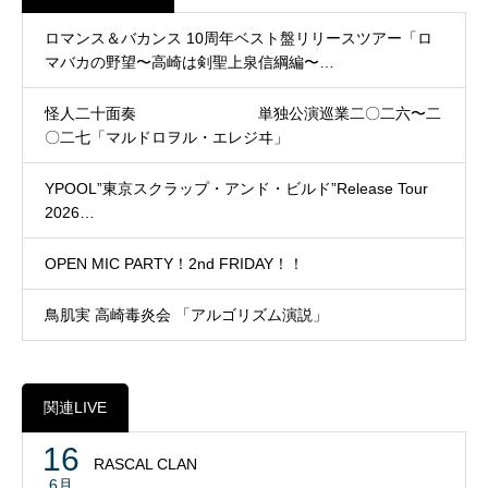
ロマンス＆バカンス 10周年ベスト盤リリースツアー「ロ
マバカの野望〜高崎は剣聖上泉信綱編〜…
怪人二十面奏 単独公演巡業二〇二六〜二
〇二七「マルドロヲル・エレジヰ」
YPOOL”東京スクラップ・アンド・ビルド”Release Tour
2026…
OPEN MIC PARTY！2nd FRIDAY！！
鳥肌実 高崎毒炎会 「アルゴリズム演説」
関連LIVE
16
RASCAL CLAN
6月