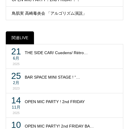
鳥肌実 高崎毒炎会 「アルゴリズム演説」
関連LIVE
21
THE SIDE CAR/ Cuedens/ Rétro…
6月
2025
25
BAR SPACE MINI STAGE ! “…
2月
2023
14
OPEN MIC PARTY ! 2nd FRIDAY
11月
2025
10
OPEN MIC PARTY! 2nd FRIDAY BA…