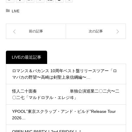
LIVE
前の記事
次の記事
LIVEの最近記事
ロマンス＆バカンス 10周年ベスト盤リリースツアー「ロ
マバカの野望〜高崎は剣聖上泉信綱編〜…
怪人二十面奏 単独公演巡業二〇二六〜二
〇二七「マルドロヲル・エレジヰ」
YPOOL”東京スクラップ・アンド・ビルド”Release Tour
2026…
OPEN MIC PARTY！2nd FRIDAY！！