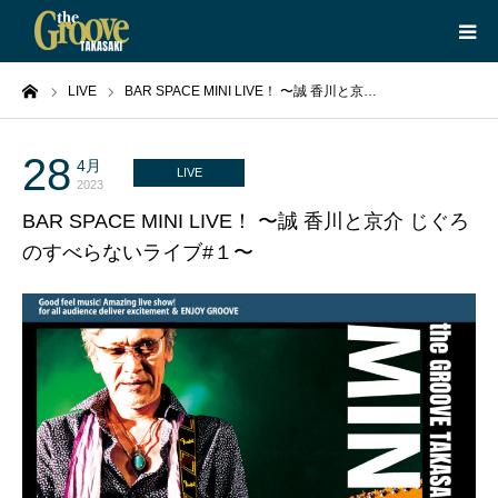
ーム
LIVE
BAR SPACE MINI LIVE！ 〜誠 香川と京…
HOME
LIVE
28
4月
LIVE
2023
BAR SPACE MINI LIVE！ 〜誠 香川と京介 じぐろ
EQUIPMENT
のすべらないライブ#１〜
BOOKING
ABOUT
CONTACT