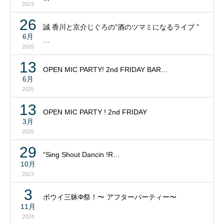
2023
26
誠 香川と京介じぐろの”酒のツマミになるライブ ”
6月
…
2026
13
OPEN MIC PARTY! 2nd FRIDAY BAR…
6月
2025
13
OPEN MIC PARTY ! 2nd FRIDAY
3月
2026
29
“Sing Shout Dancin !R…
10月
2023
3
ボウイ三昧Φ祭！〜 アフターパーティー〜
11月
2024