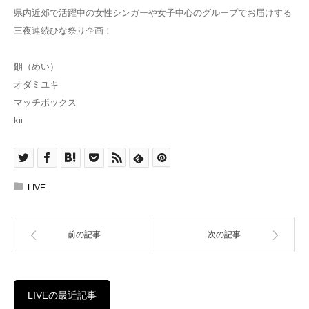
県内近郊で活躍中の女性シンガーや女子中心のグループでお届けする
三夜連続ひな祭り企画！
朙（めい）
オダミユキ
マッチボックス
kii
LIVE
前の記事
次の記事
LIVEの最近記事