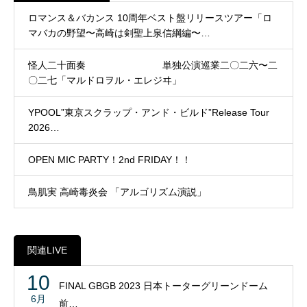
ロマンス＆バカンス 10周年ベスト盤リリースツアー「ロ
マバカの野望〜高崎は剣聖上泉信綱編〜…
怪人二十面奏 単独公演巡業二〇二六〜二
〇二七「マルドロヲル・エレジヰ」
YPOOL”東京スクラップ・アンド・ビルド”Release Tour
2026…
OPEN MIC PARTY！2nd FRIDAY！！
鳥肌実 高崎毒炎会 「アルゴリズム演説」
関連LIVE
10
FINAL GBGB 2023 日本トーターグリーンドーム
6月
前…