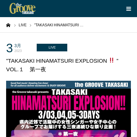
ーム
LIVE
”TAKASAKI HINAMATSURI …
HOME
LIVE
3
3月
LIVE
2023
”TAKASAKI HINAMATSURI EXPLOSION
”
EQUIPMENT
VOL.１ 第一夜
BOOKING
ABOUT
CONTACT