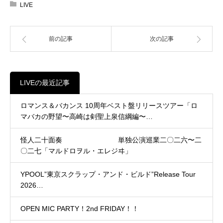
LIVE
前の記事
次の記事
LIVEの最近記事
ロマンス＆バカンス 10周年ベスト盤リリースツアー「ロ
マバカの野望〜高崎は剣聖上泉信綱編〜…
怪人二十面奏 単独公演巡業二〇二六〜二
〇二七「マルドロヲル・エレジヰ」
YPOOL”東京スクラップ・アンド・ビルド”Release Tour
2026…
OPEN MIC PARTY！2nd FRIDAY！！