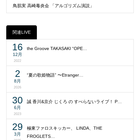
鳥肌実 高崎毒炎会 「アルゴリズム演説」
関連LIVE
16
the Groove TAKASAKI “OPE…
12月
2022
2
“夏の歌姫物語” 〜Etranger…
8月
2026
30
誠 香川&京介 じくろ の すべらないライブ！ P…
6月
2023
29
極東ファロスキッカー、 LINDA、THE
3月
FROGLETS…