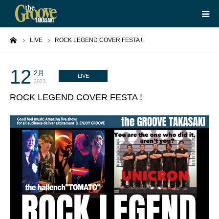
ーム
LIVE
ROCK LEGEND COVER FESTA !
HOME
LIVE
12
2月
LIVE
2023
ROCK LEGEND COVER FESTA !
EQUIPMENT
BOOKING
ABOUT
CONTACT