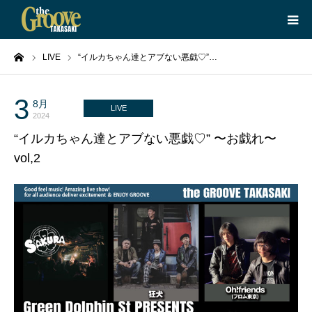
ーム
LIVE
“イルカちゃん達とアブない悪戯♡”…
HOME
LIVE
3
8月
LIVE
2024
“イルカちゃん達とアブない悪戯♡” 〜お戯れ〜
EQUIPMENT
vol,2
BOOKING
ABOUT
CONTACT