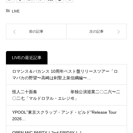
LIVE
前の記事
次の記事
LIVEの最近記事
ロマンス＆バカンス 10周年ベスト盤リリースツアー「ロ
マバカの野望〜高崎は剣聖上泉信綱編〜…
怪人二十面奏 単独公演巡業二〇二六〜二
〇二七「マルドロヲル・エレジヰ」
YPOOL”東京スクラップ・アンド・ビルド”Release Tour
2026…
OPEN MIC PARTY！2nd FRIDAY！！