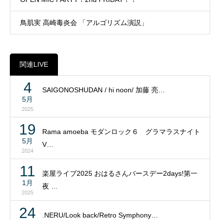
鳥肌実 高崎毒炎会 「アルゴリズム演説」
関連LIVE
4
SAIGONOSHUDAN / hi noon/ 加藤 亮…
5月
2025
19
Rama amoeba モダンロック６ グラマラスナイト
5月
V…
2024
11
楽屋ライブ2025 おはるさんバースデー2days!第一
1月
夜 …
2025
24
.NERU/Look back/Retro Symphony…